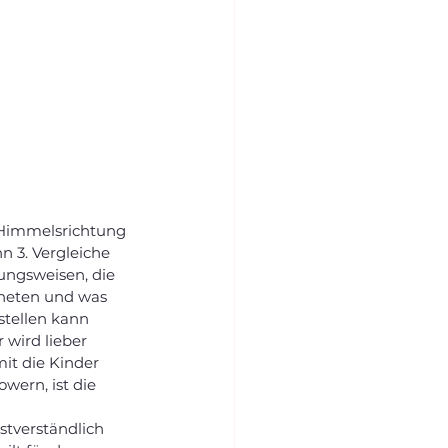
 Himmelsrichtung 
n 3. Vergleiche 
ungsweisen, die 
neten und was 
stellen kann 
wird lieber 
it die Kinder 
wern, ist die 
bstverständlich 