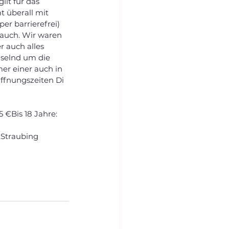
ilt für das 
überall mit 
r barrierefrei) 
 auch. Wir waren 
 auch alles 
selnd um die 
r einer auch in 
ffnungszeiten Di 
 €Bis 18 Jahre: 
,Straubing