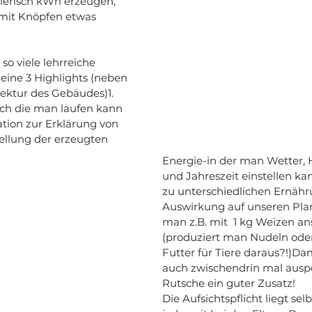
lerisch kWh erzeugen, 
 mit Knöpfen etwas 
so viele lehrreiche 
Meine 3 Highlights (neben 
ektur des Gebäudes)1. 
rch die man laufen kann 
tation zur Erklärung von 
tellung der erzeugten 
Energie-in der man Wetter,
und Jahreszeit einstellen kan
zu unterschiedlichen Ernähr
Auswirkung auf unseren Pla
man z.B. mit  1 kg Weizen an
(produziert man Nudeln oder 
Futter für Tiere daraus?!)Dam
auch zwischendrin mal auspo
Rutsche ein guter Zusatz! 
Die Aufsichtspflicht liegt sel