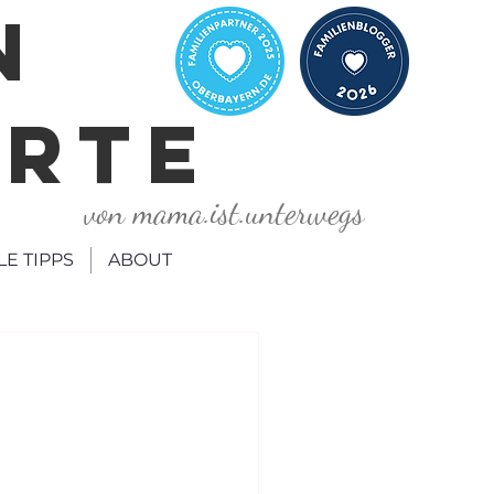
N
ORTE
von mama.ist.unterwegs
LE TIPPS
ABOUT