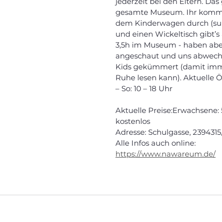
jederzeit bei den Eltern. Das g
gesamte Museum. Ihr kommt 
dem Kinderwagen durch (supe
und einen Wickeltisch gibt’s
3,5h im Museum - haben aber
angeschaut und uns abwech
Kids gekümmert (damit imme
Ruhe lesen kann). Aktuelle Ö
– So: 10 – 18 Uhr
Aktuelle Preise:Erwachsene: 5
kostenlos
Adresse: Schulgasse, 2394315
Alle Infos auch online: 
https://www.nawareum.de/