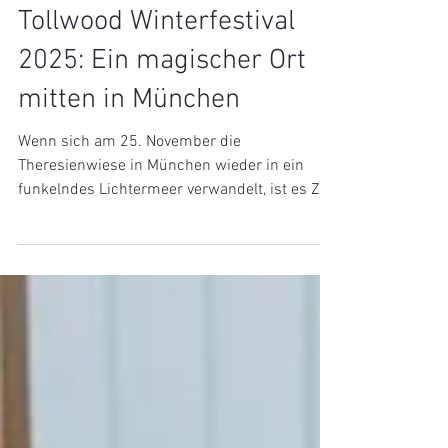
Tollwood Winterfestival
2025: Ein magischer Ort
mitten in München
Wenn sich am 25. November die
Theresienwiese in München wieder in ein
funkelndes Lichtermeer verwandelt, ist es Zeit
für das Tollwood Winterfestival. Bis zum
23.12.2025 vereint es Kultur, Kunst,
Gastronomie und Nachhaltigkeit. Denn das
Tollwood Winterfestival ist so viel mehr als nur
ein Weihnachtsmarkt: Auf dem Geländer
tummeln sich Besucher:innen zwischen
biologischer Küche aus aller Welt, fair
gehandeltem Kunsthandwerk, Performances
unter freiem Himmel und stimmungsvollen