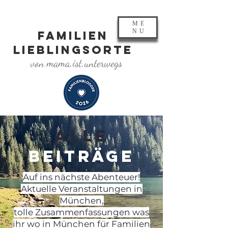
ME
NU
FAMILIEN
LIEBLINGSORTE
von mama.ist.unterwegs
ALLE
BEITRÄGE
Auf ins nächste Abenteuer!
Aktuelle Veranstaltungen in
München,
tolle Zusammenfassungen was
ihr wo in München für Familien