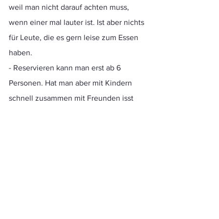
weil man nicht darauf achten muss, 
wenn einer mal lauter ist. Ist aber nichts 
für Leute, die es gern leise zum Essen 
haben.
- Reservieren kann man erst ab 6 
Personen. Hat man aber mit Kindern 
schnell zusammen mit Freunden isst
- Hier im Restaurant werden auch Koch-
Kurse angeboten. Bis März sind bereits 
alle ausgebucht, aber im April sollen 
weitere folgen. Immer mal wieder 
checken bei Interesse.