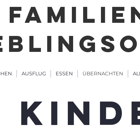
FAMILIE
EBLINGS
HEN
AUSFLUG
ESSEN
ÜBERNACHTEN
AL
T KIND