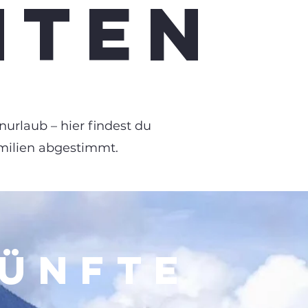
HTEN
nurlaub – hier findest du
milien abgestimmt.
KÜNFTE
N