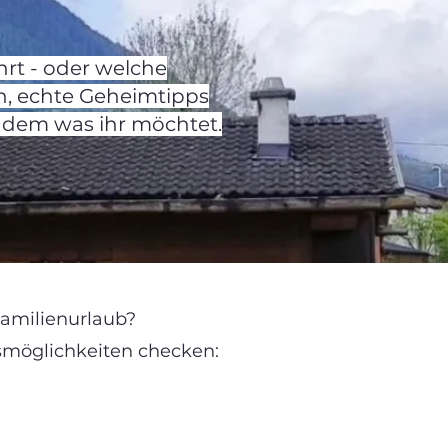
hrt - oder welche
n, echte Geheimtipps
h dem was ihr möchtet.
Familienurlaub?
gsmöglichkeiten checken: