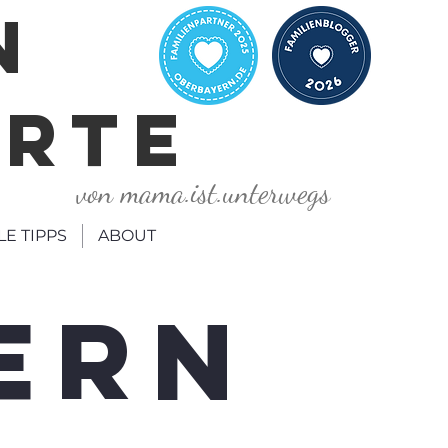
N
ORTE
von mama.ist.unterwegs
LE TIPPS
ABOUT
ERN