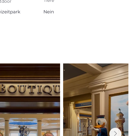
Tiere
tdoor
izeitpark
Nein