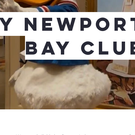
ey Newpor
Bay Clu