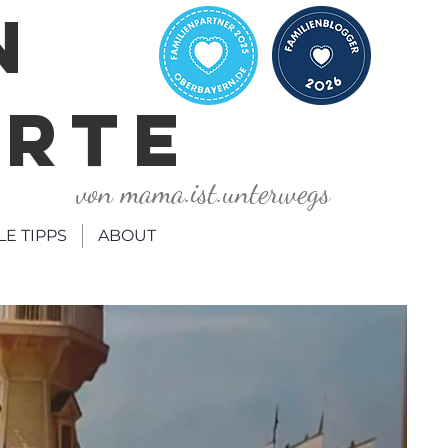
N
ORTE
von mama.ist.unterwegs
LE TIPPS
ABOUT