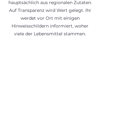
hauptsächlich aus regionalen Zutaten.
Auf Transparenz wird Wert gelegt. Ihr
werdet vor Ort mit einigen
Hinweisschildern informiert, woher
viele der Lebensmittel stammen.
Wir hatten „All Inclusive Light“ gebucht,
d.h. Frühstück, Jause und Abendessen
(mit mehreren Gängen) ist bereits im
Buchungspreis inkludiert.
Übrigens ist hier auch für größere
Kinder etwas geboten. Es gibt z.B. eine
Rätsel-Rallye (mit QR-Codes und
unterschiedlichen Stationen im großen
Garten), einen Teenie Raum,
Tischtennis, Dart und Co.