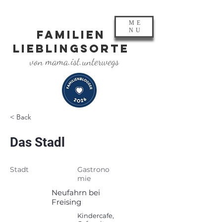
ME
NU
FAMILIEN
LIEBLINGSORTE
von mama.ist.unterwegs
< Back
Das Stadl
Stadt
Gastrono
mie
Neufahrn bei
Freising
Kindercafe,