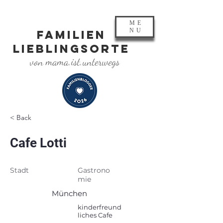
ME
NU
FAMILIEN
LIEBLINGSORTE
von mama.ist.unterwegs
< Back
Cafe Lotti
Stadt
Gastrono
mie
München
kinderfreund
liches Cafe