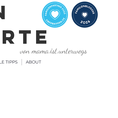
N
ORTE
von mama.ist.unterwegs
LE TIPPS
ABOUT