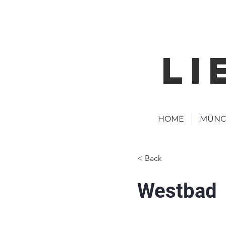
LI
HOME
MÜNC
< Back
Westbad