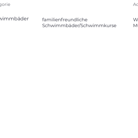
gorie
Ad
wimmbäder
familienfreundliche
We
Schwimmbäder/Schwimmkurse
M