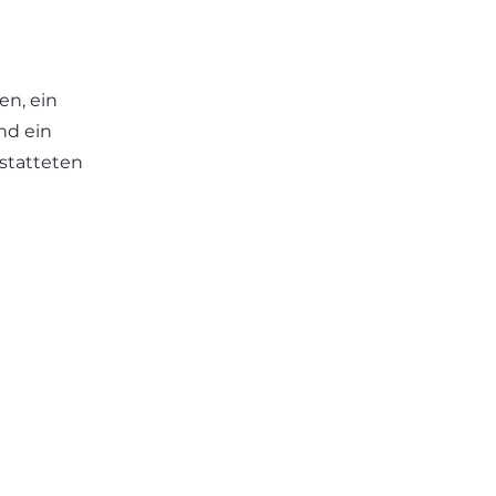
en, ein
nd ein
statteten