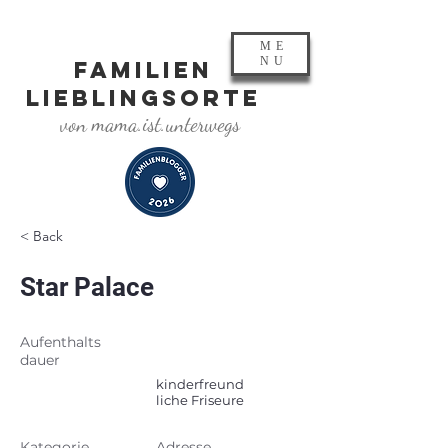
ME
NU
FAMILIEN
LIEBLINGSORTE
von mama.ist.unterwegs
< Back
Star Palace
Aufenthalts
dauer
kinderfreund
liche Friseure
Kategorie
Adresse