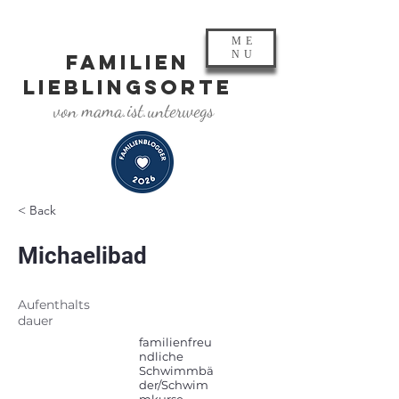
ME
NU
FAMILIEN
LIEBLINGSORTE
von mama.ist.unterwegs
< Back
Michaelibad
Aufenthalts
dauer
familienfreu
ndliche
Schwimmbä
der/Schwim