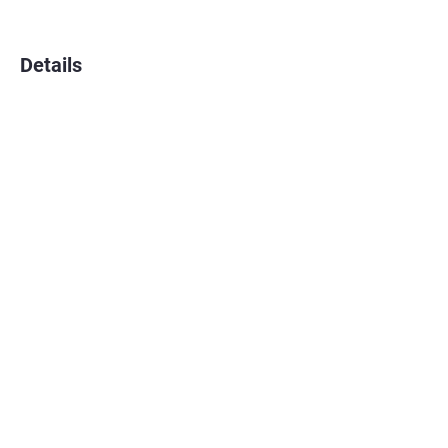
Details
Münchens größtes Freizeitbad. Es
bietet einen großen Innenbereich mit
25m-Sportbecken, einem