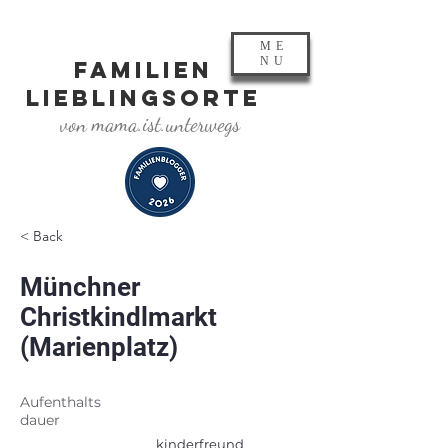
ME
NU
FAMILIEN
LIEBLINGSORTE
von mama.ist.unterwegs
< Back
Münchner
Christkindlmarkt
(Marienplatz)
Aufenthalts
dauer
kinderfreund