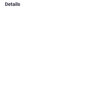
Details
Community Tipp
Webseite
https://www.instagram.com/las.vegasb
arbershop25