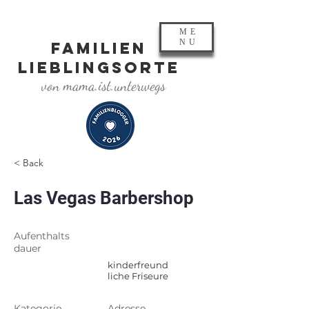
ME
NU
FAMILIEN
LIEBLINGSORTE
von mama.ist.unterwegs
< Back
Las Vegas Barbershop
Aufenthalts
dauer
kinderfreund
liche Friseure
Kategorie
Adresse