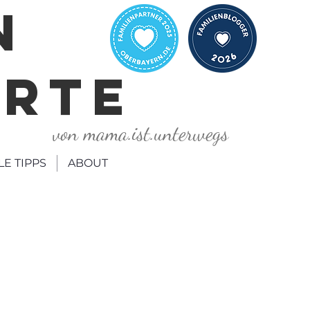
N
ORTE
von mama.ist.unterwegs
LE TIPPS
ABOUT