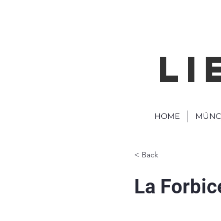
LI
HOME
MÜNC
< Back
La Forbic