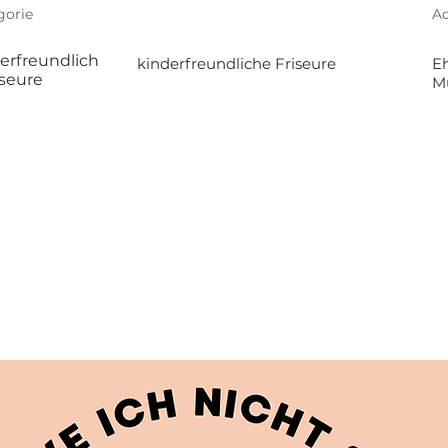
gorie
Ad
erfreundlich
kinderfreundliche Friseure
E
iseure
M