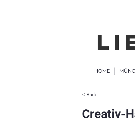
LI
HOME
MÜNC
< Back
Creativ-H