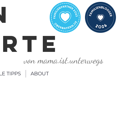
N
ORTE
von mama.ist.unterwegs
LE TIPPS
ABOUT