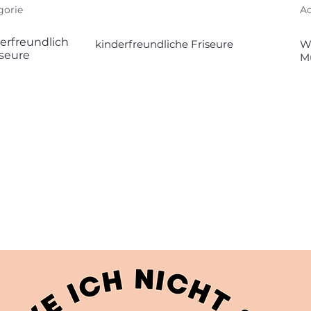
gorie
Ad
erfreundlich
kinderfreundliche Friseure
Wa
iseure
M