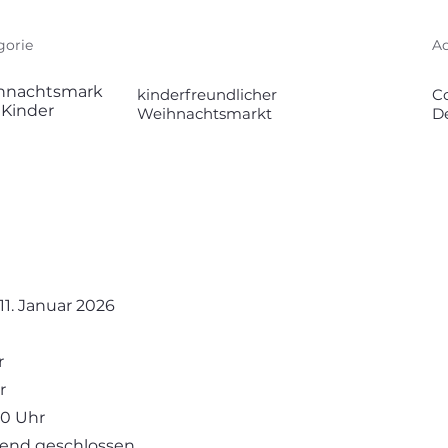
gorie
Ad
hnachtsmark
kinderfreundlicher
C
r Kinder
Weihnachtsmarkt
D
11. Januar 2026
r
r
00 Uhr
. Abend geschlossen