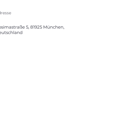
resse
osimastraße 5, 81925 München,
eutschland