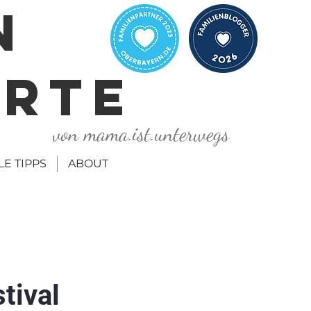
N
ORTE
von mama.ist.unterwegs
LE TIPPS
ABOUT
tival