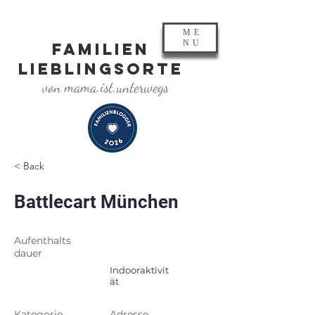
ME
NU
FAMILIEN
LIEBLINGSORTE
von mama.ist.unterwegs
< Back
Battlecart München
Aufenthalts
dauer
Indooraktivit
ät
Kategorie
Adresse