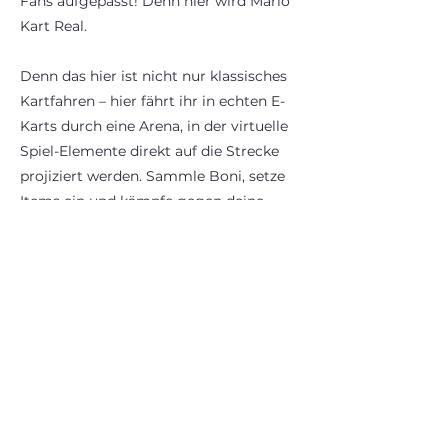
Fans aufgepasst! Denn hier wird Mario
Kart Real.
Denn das hier ist nicht nur klassisches
Kartfahren – hier fährt ihr in echten E-
Karts durch eine Arena, in der virtuelle
Spiel-Elemente direkt auf die Strecke
projiziert werden. Sammle Boni, setze
Items ein und kämpfe gegen deine
Crew um den Sieg!
Und wer mag: es gibt auch noch andere
Spiel-Modi. Farbenfroh ändern sich die
Spiele und Anforderungen.
Driften. Angreifen. Gewinnen: aber
kein Bildschirm – du bist die Spielfigur.
Und es macht unglaublich viel Spaß!
Einzige Voraussetzung: eine Größe von