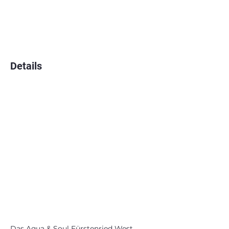
Details
Das Aqua & Soul Fürstenried West