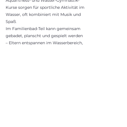
Aquafitness- und Wasser-Gymnastik-
Kurse sorgen für sportliche Aktivität im
Wasser, oft kombiniert mit Musik und
Spaß.
Im Familienbad-Teil kann gemeinsam
gebadet, planscht und gespielt werden
– Eltern entspannen im Wasserbereich,
während Kinder sich bewegen können.
Zusätzliche Angebote wie Mama-Baby-
Yoga, Babymassage ab der 6. Woche
oder Eltern-Kind-Kurse ergänzen das
Programm – auch an Land.
Es gibt im Bad regelmäßig besondere
Aktionen und Events – z. B.
Ferienprogramme für Kinder, Retreats
für Erwachsene oder
Familien-/Freundebaden.