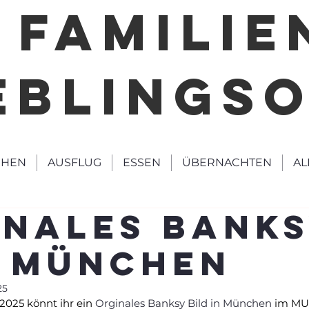
FAMILIE
EBLINGS
HEN
AUSFLUG
ESSEN
ÜBERNACHTEN
AL
inales Bank
d München
25
 2025 könnt ihr ein 
Orginales Banksy Bild in München 
im MU