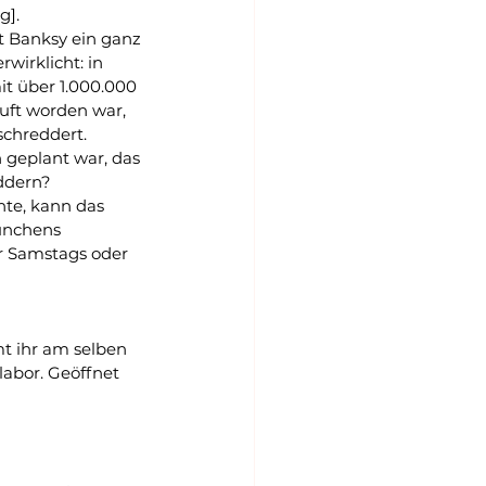
g].
t Banksy ein ganz 
wirklicht: in 
t über 1.000.000 
uft worden war, 
schreddert.
h geplant war, das 
ddern?
te, kann das 
ünchens 
 Samstags oder 
t ihr am selben 
abor. Geöffnet 