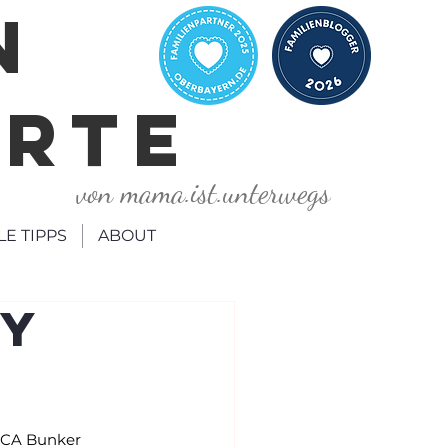
N
ORTE
von mama.ist.unterwegs
LE TIPPS
ABOUT
sy
CA Bunker 