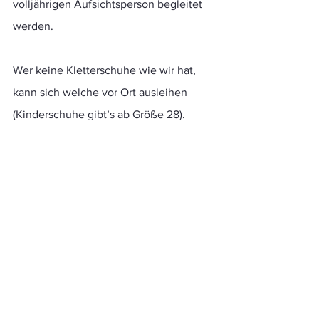
volljährigen Aufsichtsperson begleitet 
werden.
Wer keine Kletterschuhe wie wir hat, 
kann sich welche vor Ort ausleihen 
(Kinderschuhe gibt’s ab Größe 28). 
Adresse:
DAV Kletter-& Boulderzentrum 
München-Nord
Werner-Heisenberg-Allee 5
80939 München
Parken könnt ihr kostenfrei unmittelbar 
davor.