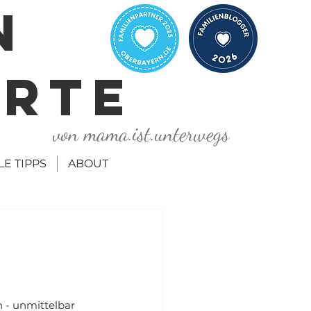
N
ORTE
von mama.ist.unterwegs
LE TIPPS
ABOUT
 - unmittelbar 