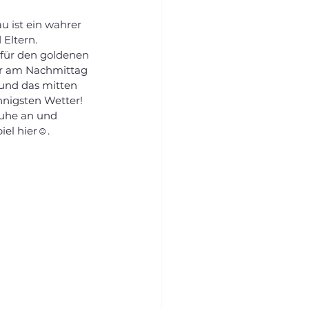
u ist ein wahrer 
 Eltern.
 für den goldenen 
er am Nachmittag 
 und das mitten 
nnigsten Wetter!
huhe an und 
el hier☺️.