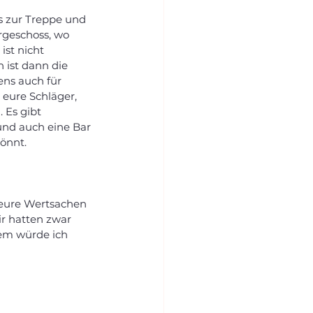
is zur Treppe und 
rgeschoss, wo 
ist nicht 
 ist dann die 
ens auch für 
eure Schläger, 
 Es gibt 
und auch eine Bar 
önnt. 
r eure Wertsachen 
r hatten zwar 
dem würde ich 