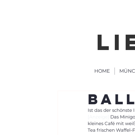
LI
HOME
MÜNC
Bal
Ist das der schönste
[Anzeige]
 Das Minigo
kleines Café mit we
Tea frischen Waffel-F