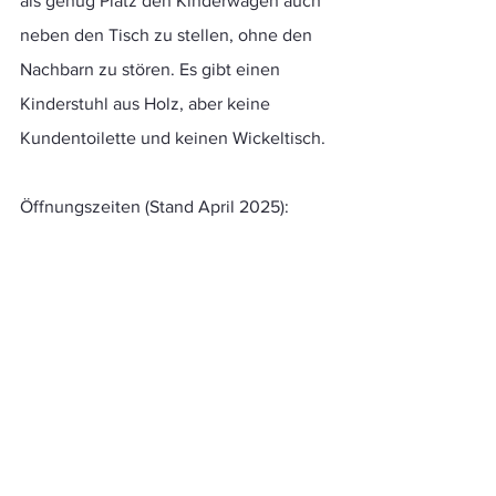
als genug Platz den Kinderwagen auch 
neben den Tisch zu stellen, ohne den 
Nachbarn zu stören. Es gibt einen 
Kinderstuhl aus Holz, aber keine 
Kundentoilette und keinen Wickeltisch.
Öffnungszeiten (Stand April 2025):
DI-FR: 7:30 - 18:00 Uhr
SA: 8:00 - 16:30 Uhr
MO & SO: geschlossen
Mit den Öffentlichen erreicht ihr die 
Brotraum Bäckerei mit der Haltestelle 
Münchner Freiheit (U-Bahn, Bus, Tram) 
oder der Tramhaltestelle 