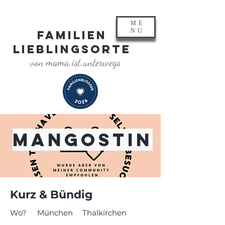
ME
NU
FAMILIEN
LIEBLINGSORTE
von mama.ist.unterwegs
Mangostin
Kurz & Bündig
Wo?
München
Thalkirchen