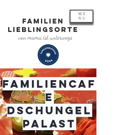
ME
NU
FAMILIEN
LIEBLINGSORTE
von mama.ist.unterwegs
Familiencaf
e
Dschungel
palast