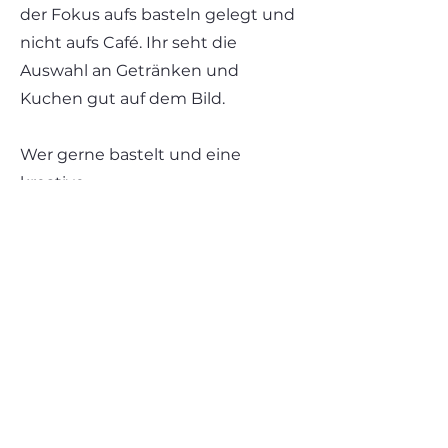
der Fokus aufs basteln gelegt und
nicht aufs Café. Ihr seht die
Auswahl an Getränken und
Kuchen gut auf dem Bild.
Wer gerne bastelt und eine
kreative
Nachmittagsbeschäftigung für
Kleinkinder sucht, ist hier
goldrichtig! Je nachdem wie
gern/schnell euer Kind bastelt
kann der Aufenthalt sehr kurz
oder lang ausfallen.
Parkplätze sind nur begrenzt
vorhanden.