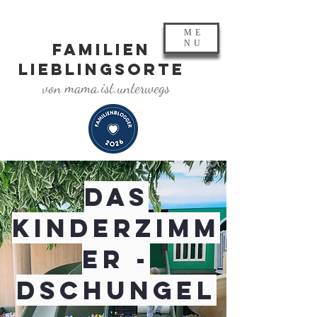
ME
NU
FAMILIEN
LIEBLINGSORTE
von mama.ist.unterwegs
Das
Kinderzimm
er -
Dschungel