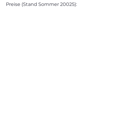
Preise (Stand Sommer 20025):
Erwachsene 10€ Kinder 5€
Ihr könnt auch Mitgliedschaften
buchen - mehr Infos findet ihr auf
der externen Homepage.
Mit dem Code: CARINA20
bekommt ihr sogar noch bis
Februar 2026 20% Rabatt auf eure
Mitgliedschaft
noch mehr Infos auf der deren
eigenen Webseite (externer
Link) findet ihr:
https://daskinderzimmer.eu/