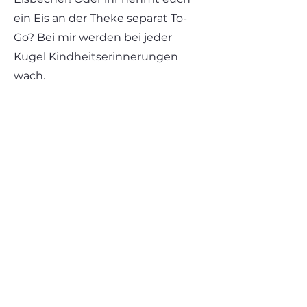
ein Eis an der Theke separat To-
Go? Bei mir werden bei jeder
Kugel Kindheitserinnerungen
wach.
Achtung: so wenig los wie auf den
Fotos ist dort wirklich nur in der
früh und es ist beliebt, nicht ohne
Grund.
noch mehr Infos auf der deren
eigenen Webseite (externer
Link) findet ihr:
https://www.muenchner-
freiheit.de/home