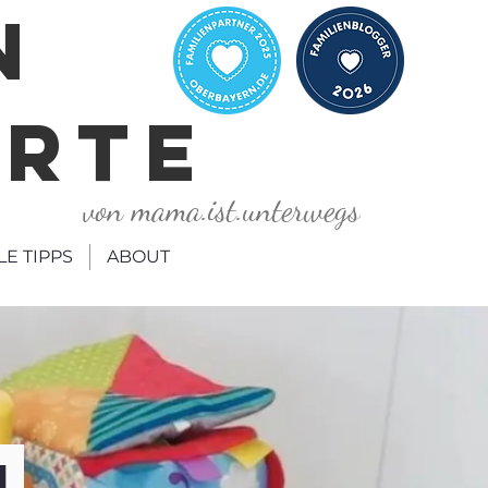
N
ORTE
von mama.ist.unterwegs
LE TIPPS
ABOUT