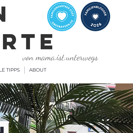
N
ORTE
von mama.ist.unterwegs
LE TIPPS
ABOUT