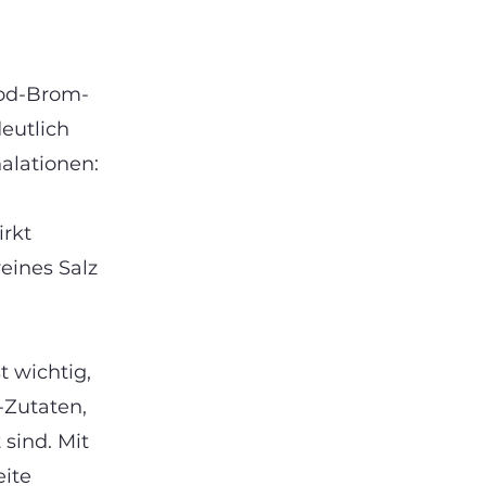
Jod-Brom-
eutlich
halationen:
irkt
reines Salz
t wichtig,
-Zutaten,
sind. Mit
eite