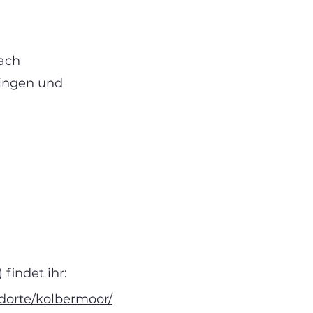
fach
ringen und
findet ihr:
dorte/kolbermoor/