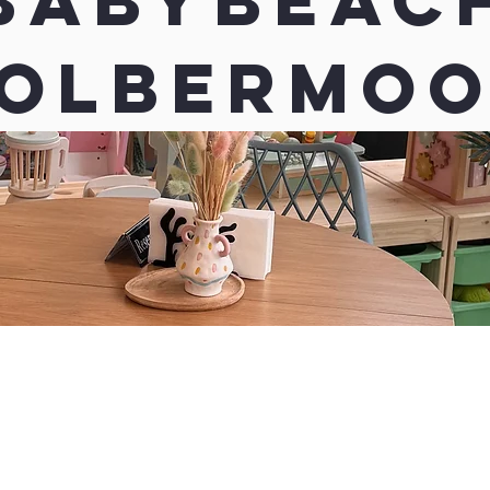
Babybeac
olbermo