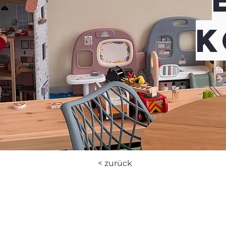
K
< zurück