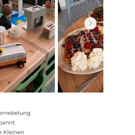
evernebelung
spannt
e Kleinen