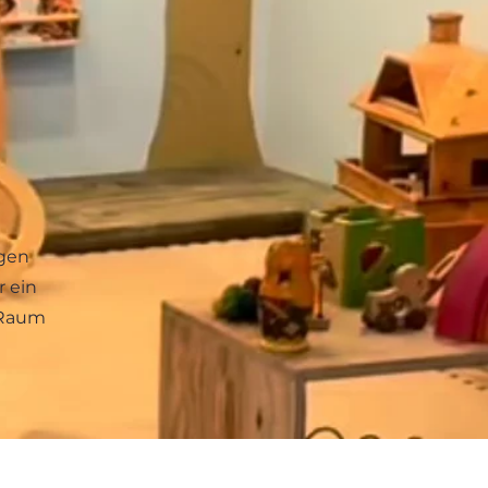
igen
r ein
 Raum