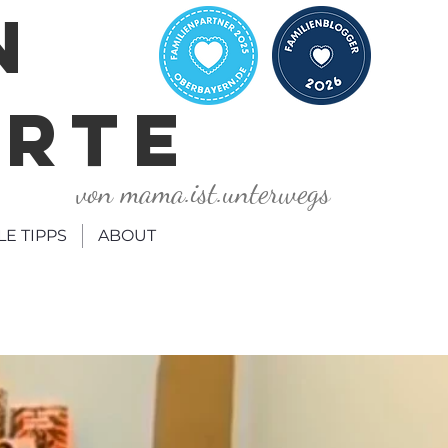
N
ORTE
von mama.ist.unterwegs
LE TIPPS
ABOUT