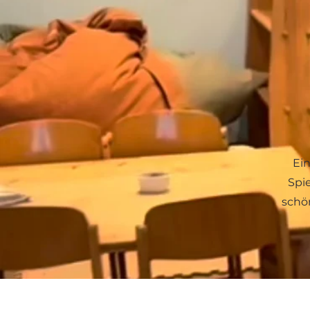
Ein
Spie
schö