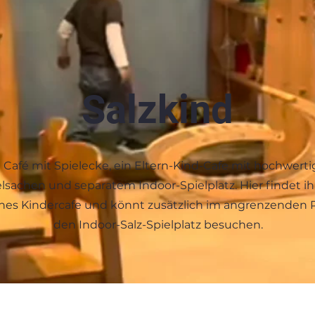
Salzkind
 Café mit Spielecke, ein Eltern-Kind-Cafe mit hochwert
lsachen und separatem Indoor-Spielplatz. Hier findet ih
nes Kindercafe und könnt zusätzlich im angrenzenden
den Indoor-Salz-Spielplatz besuchen.