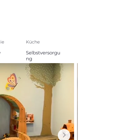
ie
Küche
e
Selbstversorgu
ng