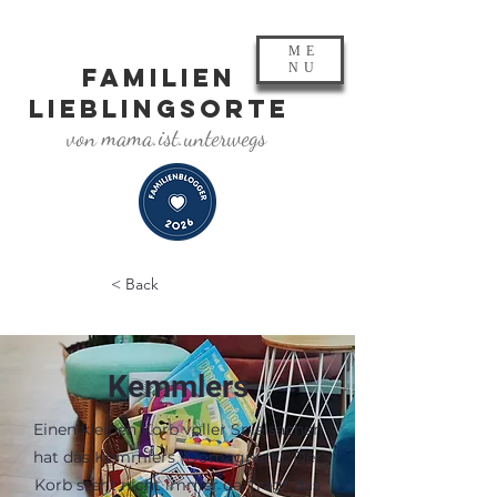
ME
NU
FAMILIEN
LIEBLINGSORTE
von mama.ist.unterwegs
< Back
Kemmlers
Einen kleinen Korb voller Spielsachen
hat das Kemmlers (Domagpark). Der
Korb steht nicht immer da: fragt das