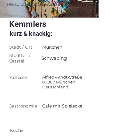
Personal danach, wenn ihr vor Ort seid.
Kemmlers
kurz & knackig:
Stadt / Ort
München
Stadtteil /
Schwabing
Ortsteil
Adresse
Alfred-Arndt-Straße 1,
80807 München,
Deutschland
Gastronomie
Cafe mit Spielecke
Küche