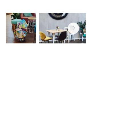
Erfahrungsbericht
Externe Webseite für mehr
Infos:
https://www.kemmlers.com/
aktualisiert am:
7. November 2025 um 11:03:33