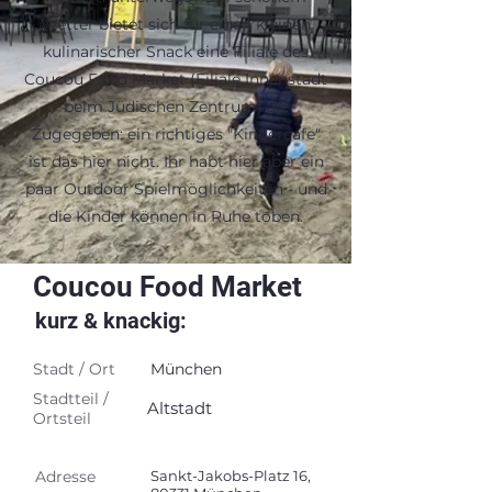
Wetter bietet sich für einen kleinen
kulinarischer Snack eine Filiale des
Coucou Food Market (Filiale Innenstadt
beim Jüdischen Zentrum) an.
Zugegeben: ein richtiges "Kindercafe"
ist das hier nicht. Ihr habt hier aber ein
paar Outdoor Spielmöglichkeiten - und
die Kinder können in Ruhe toben.
Coucou Food Market
kurz & knackig:
Stadt / Ort
München
Stadtteil /
Altstadt
Ortsteil
Adresse
Sankt-Jakobs-Platz 16,