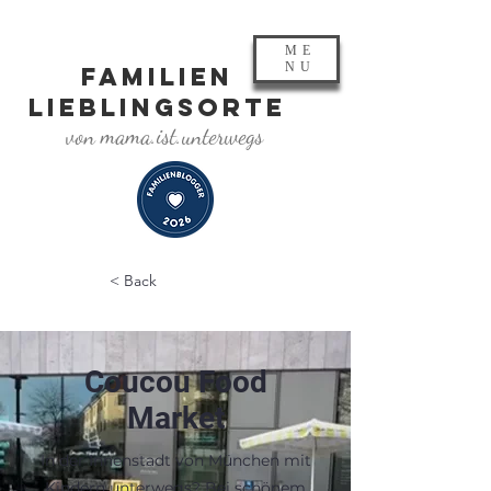
ME
NU
FAMILIEN
LIEBLINGSORTE
von mama.ist.unterwegs
< Back
Coucou Food
Market
In der Innenstadt von München mit
Kindern unterwegs? Bei schönem