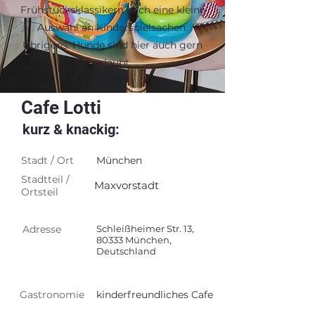
Frühstücksklassikern auch eine kleine
Auswahl an Kinderspielsachen.
Übrigens: Hunde sind hier auch gern
erlaubt.
Cafe Lotti
kurz & knackig:
Stadt / Ort
München
Stadtteil /
Maxvorstadt
Ortsteil
Adresse
Schleißheimer Str. 13,
80333 München,
Deutschland
Gastronomie
kinderfreundliches Cafe