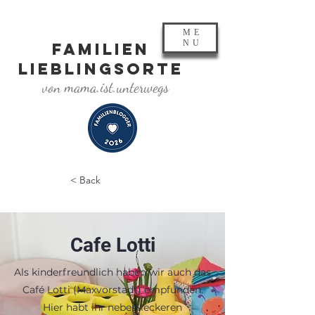
ME
NU
FAMILIEN
LIEBLINGSORTE
von mama.ist.unterwegs
< Back
Cafe Lotti
Als kinderfreundlich haben wir auch das
Café Lotti (Maxvorstadt) empfunden.
Hier habt ihr neben leckeren