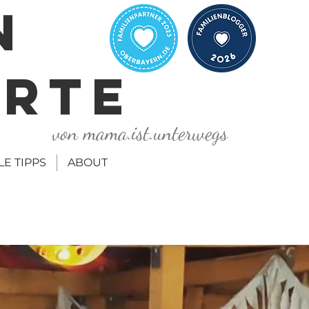
N
ORTE
von mama.ist.unterwegs
LE TIPPS
ABOUT