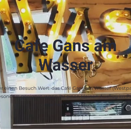
Cafe Gans am
Wasser
 einen Besuch Wert: das Café Gans am Wasser (Westpar
sonders geeignet, wenn ihr einen kleinen Ausflug im P
machen möchtet.