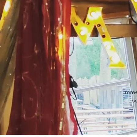
Immer
be