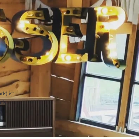
k) ist
ark