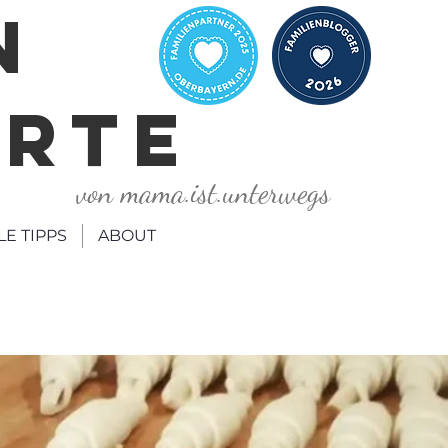
N
ORTE
von mama.ist.unterwegs
LE TIPPS
ABOUT