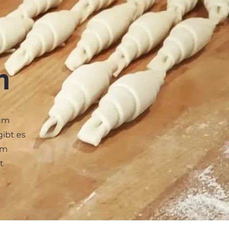
m
aum
ibt es
em
t