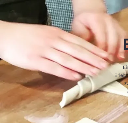
Ei
Erleb
z