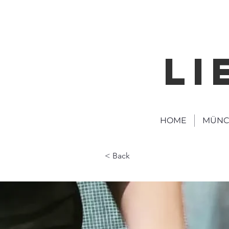
LI
HOME
MÜNC
< Back