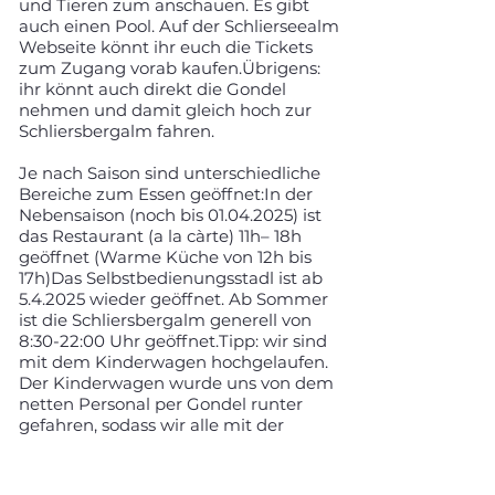
und Tieren zum anschauen. Es gibt
auch einen Pool. Auf der Schlierseealm
Webseite könnt ihr euch die Tickets
zum Zugang vorab kaufen.Übrigens:
ihr könnt auch direkt die Gondel
nehmen und damit gleich hoch zur
Schliersbergalm fahren.
Je nach Saison sind unterschiedliche
Bereiche zum Essen geöffnet:In der
Nebensaison (noch bis
01.04.2025)
ist
das Restaurant (a la càrte) 11h– 18h
geöffnet (Warme Küche von 12h bis
17h)Das Selbstbedienungsstadl ist ab
5.4.2025 wieder geöffnet. Ab Sommer
ist die Schliersbergalm generell von
8:30-22:00 Uhr geöffnet.Tipp: wir sind
mit dem Kinderwagen hochgelaufen.
Der Kinderwagen wurde uns von dem
netten Personal per Gondel runter
gefahren, sodass wir alle mit der
Rodelbahn den Berg runter fahren
konnten. Kinder ab 120cm Größe
müssen selbst fahren.