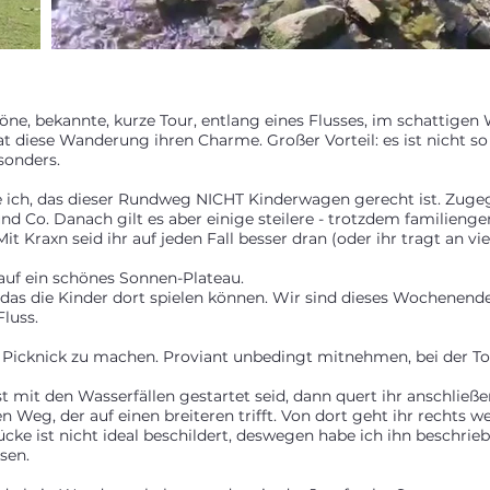
öne, bekannte, kurze Tour, entlang eines Flusses, im schattigen
t diese Wanderung ihren Charme. Großer Vorteil: es ist nicht so
sonders.
 ich, das dieser Rundweg NICHT Kinderwagen gerecht ist. Zugeg
 Co. Danach gilt es aber einige steilere - trotzdem familieng
t Kraxn seid ihr auf jeden Fall besser dran (oder ihr tragt an vi
auf ein schönes Sonnen-Plateau.
, das die Kinder dort spielen können. Wir sind dieses Wochenen
luss.
 Picknick zu machen. Proviant unbedingt mitnehmen, bei der Tou
 mit den Wasserfällen gestartet seid, dann quert ihr anschließe
en Weg, der auf einen breiteren trifft. Von dort geht ihr rechts w
cke ist nicht ideal beschildert, deswegen habe ich ihn beschrie
sen.