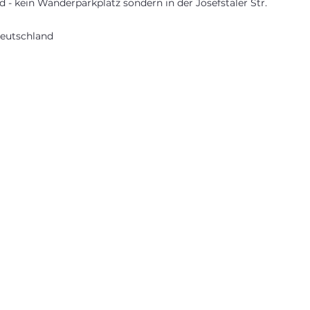
d - kein Wanderparkplatz sondern in der Josefstaler Str.
 Deutschland