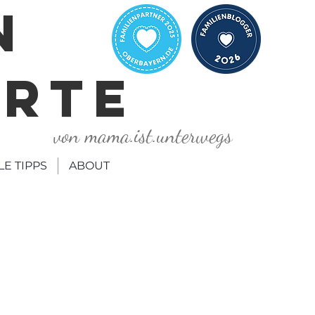
N
ORTE
von mama.ist.unterwegs
LE TIPPS
ABOUT