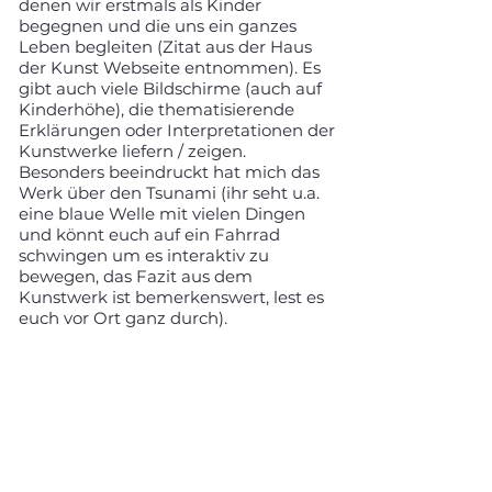
denen wir erstmals als Kinder
begegnen und die uns ein ganzes
Leben begleiten (Zitat aus der Haus
der Kunst Webseite entnommen). Es
gibt auch viele Bildschirme (auch auf
Kinderhöhe), die thematisierende
Erklärungen oder Interpretationen der
Kunstwerke liefern / zeigen.
Besonders beeindruckt hat mich das
Werk über den Tsunami (ihr seht u.a.
eine blaue Welle mit vielen Dingen
und könnt euch auf ein Fahrrad
schwingen um es interaktiv zu
bewegen, das Fazit aus dem
Kunstwerk ist bemerkenswert, lest es
euch vor Ort ganz durch).
Kinderwägen müssen draußen
bleiben, ihr könnt diese aber separat
vorgesehenen Kinderwagen-
Parkplätzen abstellen.
Bucht das Ticket online vorab
(Achtung, mit Zeitfenster!).
Kostenpflichtige Parkplätze sind direkt