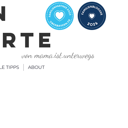
N
ORTE
von mama.ist.unterwegs
LE TIPPS
ABOUT