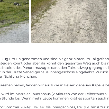
Zug um 11h genommen und sind bis ganz hinten im Tal gefahren
ussteigen könnt oder aber ihr könnt den gesamten Weg auch bis 
r Endstation des Panoramazuges dann den Talrundweg gegangen,
ir in der Hütte Venedigerhaus Innengeschöss eingekehrt. Zurüc
er Richtung München.
esehen haben, fanden wir auch die in Felsen gehauen Kapelle b
t wird im Matreier Tauernhaus (2 Minuten von der Felbertauern S
n Stunde los. Wenn mehr Leute kommen, gibt es spontan auch 
Sommer 2024): Erw. 6€ bis Innergschlöss, 12€ p.P. hin & zurück