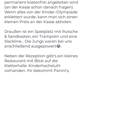
permanent kostenfrei angeboten wird
(an der Kasse schon danach fragen).
Wenn alles von der Kinder-Olympiade
erklettert wurde, kann man sich einen
kleinen Preis an der Kasse abholen.
Draußen ist ein Spielplatz mit Rutsche
& Sandkasten, ein Trampolin und eine
Slackline... Die Jungs waren bei uns
anschließend ausgepowert😂.
Neben der Rezeption gibt’s ein kleines
Restaurant mit Blick auf die
Kletterhalle. Kinderhochstuhl
vorhanden. Ihr bekommt Panini’s,
Burger & Co.
Staffelpreise starten für Erwachsene ab
7,80€. Kinder bis 14 Jahre zahlen
nichts, müssen aber von einer
volljährigen Aufsichtsperson begleitet
werden.
Wer keine Kletterschuhe wie wir hat,