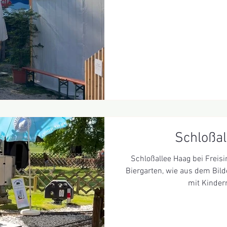
Musik und Kultur. Das diesj
einem ganz besonderen, ber
statt nur dabei – die Rücke
Kinder- & Jugendbereich ist
Familien. Euch erwartet 
kostenloses Programm: b
Schloßal
Schloßallee Haag bei Freisin
Biergarten, wie aus dem Bild
mit Kindern