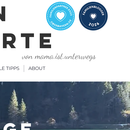
N
ORTE
von mama.ist.unterwegs
LE TIPPS
ABOUT
ÄGE