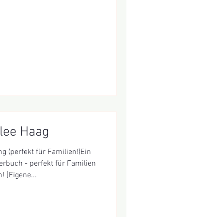
ährige Festival steht unter
ührenden Motto: „Mit Gefühl
roberung der Empathie“. Der
 ein absolutes Highlight für
hier täglich wechselndes,
asteln, spielen und kre
lee Haag
g (perfekt für Familien!)Ein
erbuch - perfekt für Familien
! [Eigene...