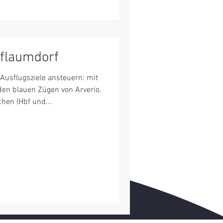
flaumdorf
usflugsziele ansteuern: mit
en blauen Zügen von Arverio.
en (Hbf und...