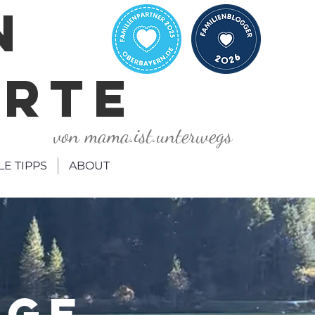
N
ORTE
von mama.ist.unterwegs
LE TIPPS
ABOUT
ÄGE