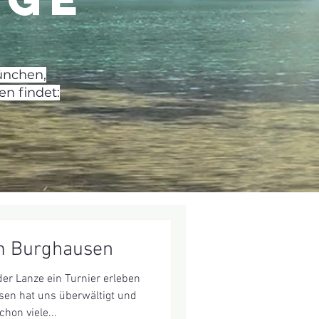
ünchen,
n findet:
 Burghausen
der Lanze ein Turnier erleben
n hat uns überwältigt und
hon viele...