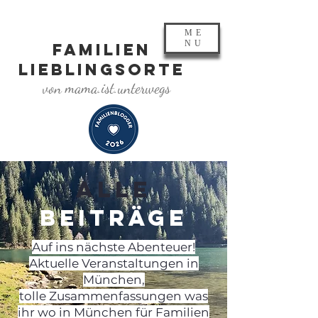
ME
NU
FAMILIEN
LIEBLINGSORTE
von mama.ist.unterwegs
ALLE
BEITRÄGE
Auf ins nächste Abenteuer!
Aktuelle Veranstaltungen in
München,
tolle Zusammenfassungen was
ihr wo in München für Familien