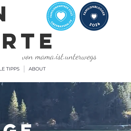
N
ORTE
von mama.ist.unterwegs
LE TIPPS
ABOUT
ÄGE