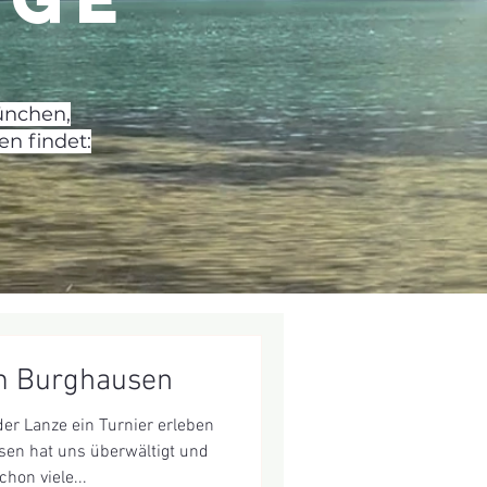
ünchen,
n findet:
 Burghausen
der Lanze ein Turnier erleben
n hat uns überwältigt und
hon viele...