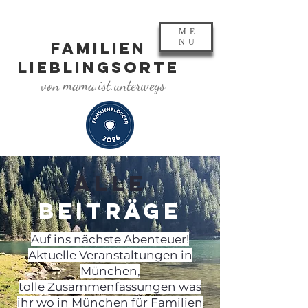
ME
NU
FAMILIEN
LIEBLINGSORTE
von mama.ist.unterwegs
ALLE
BEITRÄGE
Auf ins nächste Abenteuer!
Aktuelle Veranstaltungen in
München,
tolle Zusammenfassungen was
ihr wo in München für Familien