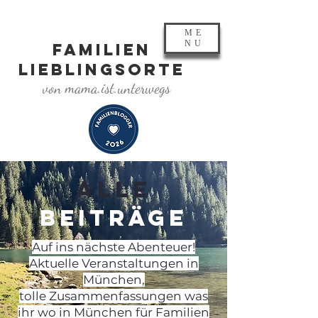
ME
NU
FAMILIEN
LIEBLINGSORTE
von mama.ist.unterwegs
ALLE
BEITRÄGE
Auf ins nächste Abenteuer!
Aktuelle Veranstaltungen in
München,
tolle Zusammenfassungen was
ihr wo in München für Familien