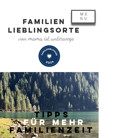
ME
NU
FAMILIEN
LIEBLINGSORTE
von mama.ist.unterwegs
TIPPS
FÜR MEHR
FAMILIENZEIT