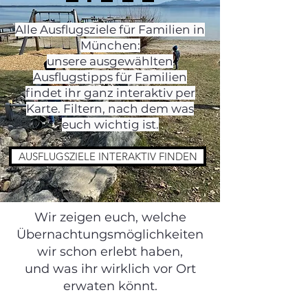
Alle
Ausflugsziele
für Familien in
München:
unsere ausgewählten
Ausflugstipps für Familien
findet ihr ganz interaktiv per
Karte. Filtern, nach dem was
euch wichtig ist.
AUSFLUGSZIELE INTERAKTIV FINDEN
Wir zeigen euch, welche
Übernachtungsmöglichkeiten
wir schon erlebt haben,
und was ihr wirklich vor Ort
erwaten könnt.