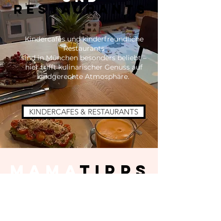
RESTAURANTS
Kindercafés und kinderfreundliche
Restaurants
sind in München besonders beliebt –
hier trifft kulinarischer Genuss auf
kindgerechte Atmosphäre.
KINDERCAFES & RESTAURANTS
MAMA
TIPPS
Aktuelle Trends und Ausstellungen
für Kinder - oder nur für die Mama!
Lifestyle, Veranstaltungen und
Mama-Tipps findet ihr auf dem